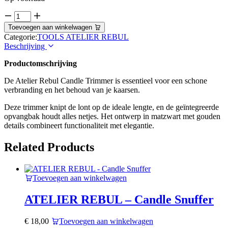
ATELIER
REBUL
Toevoegen aan winkelwagen
-
Categorie:
TOOLS ATELIER REBUL
Candle
Beschrijving
Trimmer
quantity
Productomschrijving
De Atelier Rebul Candle Trimmer is essentieel voor een schone
verbranding en het behoud van je kaarsen.
Deze trimmer knipt de lont op de ideale lengte, en de geïntegreerde
opvangbak houdt alles netjes. Het ontwerp in matzwart met gouden
details combineert functionaliteit met elegantie.
Related Products
Toevoegen aan winkelwagen
ATELIER REBUL – Candle Snuffer
€
18,00
Toevoegen aan winkelwagen