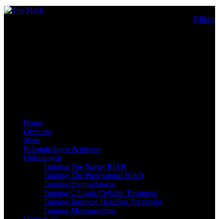
© 2022 All Rights Reserved. Copyright The Mack. Made by
Klikzo
The Mack
Adres:
Markt 33
9160 Lokeren
Belgium
Tel:
+32 (0) 488 99 11 19
Email:
info@themack.be
BTW nr:
BE0762.868.673
KBO nr: 2.313.094.761
Home
Over ons
Shop
Behandelingen & prijzen
Opleidingen
Training The Starter BIAB
Training The Professional BIAB
Training Dermaplaning
Training G5 Anti-Cellulite Treatment
Training Japanese HeadSpa Treatment
Training Microneedling