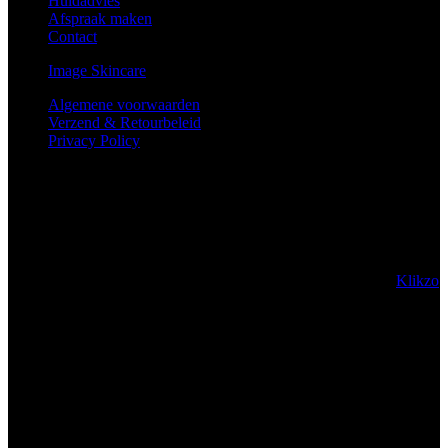
Huidadvies
Afspraak maken
Contact
Image Skincare
Algemene voorwaarden
Verzend & Retourbeleid
Privacy Policy
Za | Zo : Gesloten
Maandag: 10u tot 18u
Dinsdag: 10u tot 18u
Woensdag: 12u tot 20u
Do | Vrij: 10u tot 18u
© 2022 All Rights Reserved. Copyright The Mack. Made by
Klikzo